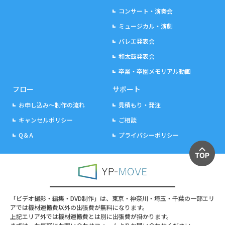
コンサート・演奏会
ミュージカル・演劇
バレエ発表会
和太鼓発表会
卒業・卒園メモリアル動画
フロー
サポート
お申し込み～制作の流れ
見積もり・発注
キャンセルポリシー
ご相談
Q＆A
プライバシーポリシー
「ビデオ撮影・編集・DVD制作」は、東京・神奈川・埼玉・千葉の一部エリ
アでは機材運搬費以外の出張費が無料になります。
上記エリア外では機材運搬費とは別に出張費が掛かります。