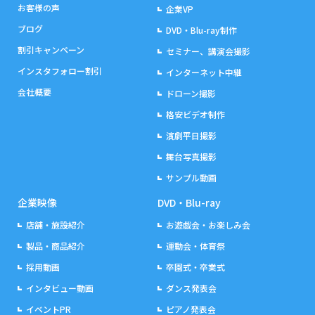
お客様の声
企業VP
ブログ
DVD・Blu-ray制作
割引キャンペーン
セミナー、講演会撮影
インスタフォロー割引
インターネット中継
会社概要
ドローン撮影
格安ビデオ制作
演劇平日撮影
舞台写真撮影
サンプル動画
企業映像
DVD・Blu-ray
店舗・施設紹介
お遊戯会・お楽しみ会
製品・商品紹介
運動会・体育祭
採用動画
卒園式・卒業式
インタビュー動画
ダンス発表会
イベントPR
ピアノ発表会