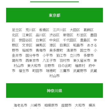
東京都
足立区 荒川区 板橋区 江戸川区 大田区 葛飾区
北区 江東区 品川区 渋谷区 新宿区 杉並区 墨田
区 世田谷区 台東区 中央区 千代田区 豊島区 中
野区 文京区 練馬区 港区 目黒区 昭島市 あきる
野市 稲城市 青梅市 奥多摩町 清瀬市 国立市 小
金井市 国分寺市 小平市 狛江市 立川市 多摩市
調布市 西東京市 八王子市 羽村市 東久留米市 東
村山市 東大和市 日野市 日の出町 檜原村 府中
市 福生市 町田市 瑞穂町 三鷹市 武蔵野市 武蔵
村山市
神奈川県
海老名市 川崎市 相模原市 座間市 大和市 横浜