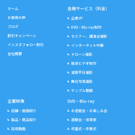
各種サービス（料金）
ホーム
お客様の声
企業VP
ブログ
DVD・Blu-ray制作
割引キャンペーン
セミナー、講演会撮影
インスタフォロー割引
インターネット中継
会社概要
ドローン撮影
格安ビデオ制作
演劇平日撮影
舞台写真撮影
サンプル動画
企業映像
DVD・Blu-ray
店舗・施設紹介
お遊戯会・お楽しみ会
製品・商品紹介
運動会・体育祭
採用動画
卒園式・卒業式