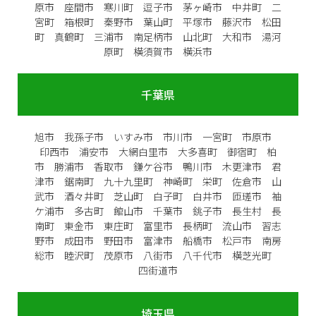
原市 座間市 寒川町 逗子市 茅ヶ崎市 中井町 二
宮町 箱根町 秦野市 葉山町 平塚市 藤沢市 松田
町 真鶴町 三浦市 南足柄市 山北町 大和市 湯河
原町 横須賀市 横浜市
千葉県
旭市 我孫子市 いすみ市 市川市 一宮町 市原市
印西市 浦安市 大網白里市 大多喜町 御宿町 柏
市 勝浦市 香取市 鎌ケ谷市 鴨川市 木更津市 君
津市 鋸南町 九十九里町 神崎町 栄町 佐倉市 山
武市 酒々井町 芝山町 白子町 白井市 匝瑳市 袖
ケ浦市 多古町 館山市 千葉市 銚子市 長生村 長
南町 東金市 東庄町 富里市 長柄町 流山市 習志
野市 成田市 野田市 富津市 船橋市 松戸市 南房
総市 睦沢町 茂原市 八街市 八千代市 横芝光町
四街道市
埼玉県