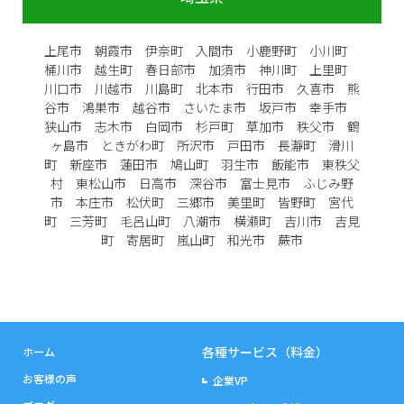
上尾市 朝霞市 伊奈町 入間市 小鹿野町 小川町
桶川市 越生町 春日部市 加須市 神川町 上里町
川口市 川越市 川島町 北本市 行田市 久喜市 熊
谷市 鴻巣市 越谷市 さいたま市 坂戸市 幸手市
狭山市 志木市 白岡市 杉戸町 草加市 秩父市 鶴
ヶ島市 ときがわ町 所沢市 戸田市 長瀞町 滑川
町 新座市 蓮田市 鳩山町 羽生市 飯能市 東秩父
村 東松山市 日高市 深谷市 富士見市 ふじみ野
市 本庄市 松伏町 三郷市 美里町 皆野町 宮代
町 三芳町 毛呂山町 八潮市 横瀬町 吉川市 吉見
町 寄居町 嵐山町 和光市 蕨市
各種サービス（料金）
ホーム
お客様の声
企業VP