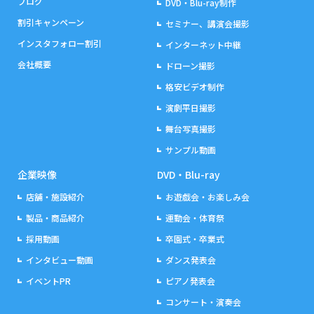
ブログ
DVD・Blu-ray制作
割引キャンペーン
セミナー、講演会撮影
インスタフォロー割引
インターネット中継
会社概要
ドローン撮影
格安ビデオ制作
演劇平日撮影
舞台写真撮影
サンプル動画
企業映像
DVD・Blu-ray
店舗・施設紹介
お遊戯会・お楽しみ会
製品・商品紹介
運動会・体育祭
採用動画
卒園式・卒業式
インタビュー動画
ダンス発表会
イベントPR
ピアノ発表会
コンサート・演奏会