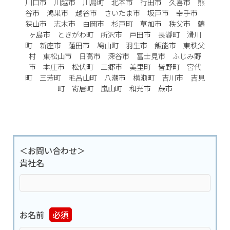
川口市 川越市 川島町 北本市 行田市 久喜市 熊
谷市 鴻巣市 越谷市 さいたま市 坂戸市 幸手市
狭山市 志木市 白岡市 杉戸町 草加市 秩父市 鶴
ヶ島市 ときがわ町 所沢市 戸田市 長瀞町 滑川
町 新座市 蓮田市 鳩山町 羽生市 飯能市 東秩父
村 東松山市 日高市 深谷市 富士見市 ふじみ野
市 本庄市 松伏町 三郷市 美里町 皆野町 宮代
町 三芳町 毛呂山町 八潮市 横瀬町 吉川市 吉見
町 寄居町 嵐山町 和光市 蕨市
＜お問い合わせ＞
貴社名
お名前
必須