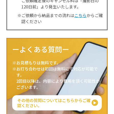
ご依頼確定後のキャンセル料は「撮影日の
120日前」より発生いたします。
※ご依頼から納品までの流れは
こちら
からご確
認ください
ーよくある質問ー
※お見積もりは無料です。
※お打ち合わせは初回は無料にて対応が可能で
す。
2回目以降は、内容により費用を頂く可能性が
ございます。
その他の質問についてはこちらからご確
認ください。