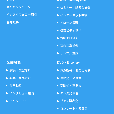
割引キャンペーン
セミナー、講演会撮影
インスタフォロー割引
インターネット中継
会社概要
ドローン撮影
格安ビデオ制作
演劇平日撮影
舞台写真撮影
サンプル動画
企業映像
DVD・Blu-ray
店舗・施設紹介
お遊戯会・お楽しみ会
製品・商品紹介
運動会・体育祭
採用動画
卒園式・卒業式
インタビュー動画
ダンス発表会
イベントPR
ピアノ発表会
コンサート・演奏会