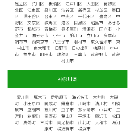
足立区 荒川区 板橋区 江戸川区 大田区 葛飾区
北区 江東区 品川区 渋谷区 新宿区 杉並区 墨田
区 世田谷区 台東区 中央区 千代田区 豊島区 中
野区 文京区 練馬区 港区 目黒区 昭島市 あきる
野市 稲城市 青梅市 奥多摩町 清瀬市 国立市 小
金井市 国分寺市 小平市 狛江市 立川市 多摩市
調布市 西東京市 八王子市 羽村市 東久留米市 東
村山市 東大和市 日野市 日の出町 檜原村 府中
市 福生市 町田市 瑞穂町 三鷹市 武蔵野市 武蔵
村山市
神奈川県
愛川町 厚木市 伊勢原市 海老名市 大井町 大磯
町 小田原市 開成町 鎌倉市 川崎市 清川村 相模
原市 座間市 寒川町 逗子市 茅ヶ崎市 中井町 二
宮町 箱根町 秦野市 葉山町 平塚市 藤沢市 松田
町 真鶴町 三浦市 南足柄市 山北町 大和市 湯河
原町 横須賀市 横浜市