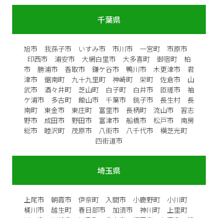
千葉県
旭市 我孫子市 いすみ市 市川市 一宮町 市原市
印西市 浦安市 大網白里市 大多喜町 御宿町 柏
市 勝浦市 香取市 鎌ケ谷市 鴨川市 木更津市 君
津市 鋸南町 九十九里町 神崎町 栄町 佐倉市 山
武市 酒々井町 芝山町 白子町 白井市 匝瑳市 袖
ケ浦市 多古町 館山市 千葉市 銚子市 長生村 長
南町 東金市 東庄町 富里市 長柄町 流山市 習志
野市 成田市 野田市 富津市 船橋市 松戸市 南房
総市 睦沢町 茂原市 八街市 八千代市 横芝光町
四街道市
埼玉県
上尾市 朝霞市 伊奈町 入間市 小鹿野町 小川町
桶川市 越生町 春日部市 加須市 神川町 上里町