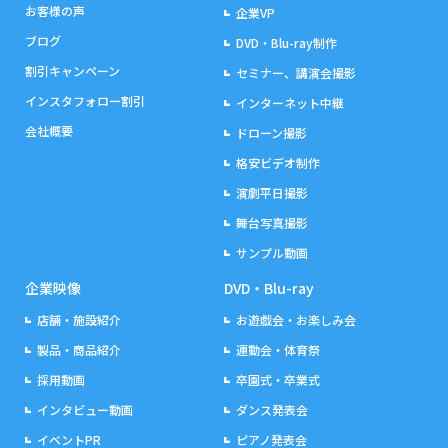
お客様の声
企業VP
ブログ
DVD・Blu-ray制作
割引キャンペーン
セミナー、講演会撮影
インスタフォロー割引
インターネット中継
会社概要
ドローン撮影
格安ビデオ制作
演劇平日撮影
舞台写真撮影
サンプル動画
企業映像
DVD・Blu-ray
店舗・施設紹介
お遊戯会・お楽しみ会
製品・商品紹介
運動会・体育祭
採用動画
卒園式・卒業式
インタビュー動画
ダンス発表会
イベントPR
ピアノ発表会