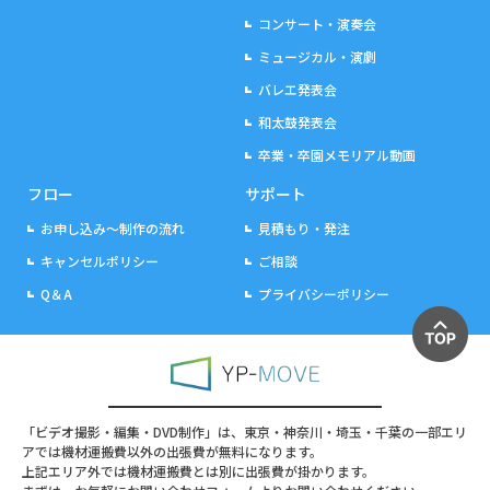
コンサート・演奏会
ミュージカル・演劇
バレエ発表会
和太鼓発表会
卒業・卒園メモリアル動画
フロー
サポート
お申し込み～制作の流れ
見積もり・発注
キャンセルポリシー
ご相談
Q＆A
プライバシーポリシー
「ビデオ撮影・編集・DVD制作」は、東京・神奈川・埼玉・千葉の一部エリ
アでは機材運搬費以外の出張費が無料になります。
上記エリア外では機材運搬費とは別に出張費が掛かります。