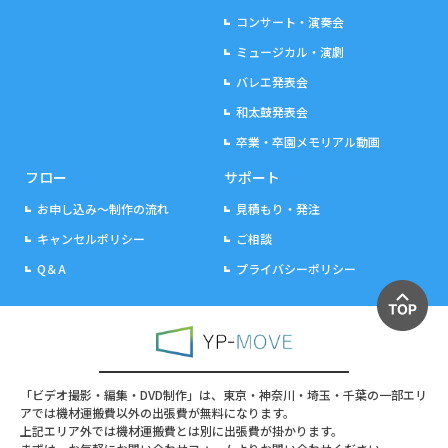
コンサート・演奏会
ミュージカル・演劇
バレエ発表会
和太鼓発表会
卒業・卒園メモリアル動画
フロー
サポート
お申し込み～制作の流れ
見積もり・発注
キャンセルポリシー
ご相談
Q＆A
プライバシーポリシー
「ビデオ撮影・編集・DVD制作」は、東京・神奈川・埼玉・千葉の一部エリ
アでは機材運搬費以外の出張費が無料になります。
上記エリア外では機材運搬費とは別に出張費が掛かります。