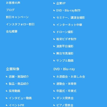
お客様の声
企業VP
ブログ
DVD・Blu-ray制作
割引キャンペーン
セミナー、講演会撮影
インスタフォロー割引
インターネット中継
会社概要
ドローン撮影
格安ビデオ制作
演劇平日撮影
舞台写真撮影
サンプル動画
企業映像
DVD・Blu-ray
店舗・施設紹介
お遊戯会・お楽しみ会
製品・商品紹介
運動会・体育祭
採用動画
卒園式・卒業式
インタビュー動画
ダンス発表会
イベントPR
ピアノ発表会