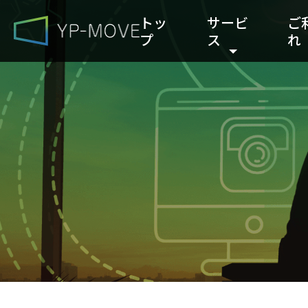
トッ
サービ
ご
プ
ス
れ