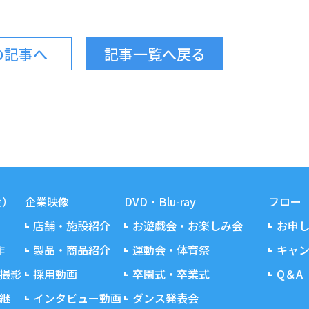
の記事へ
記事一覧へ戻る
金）
企業映像
DVD・Blu-ray
フロー
店舗・施設紹介
お遊戯会・お楽しみ会
お申
作
製品・商品紹介
運動会・体育祭
キャ
撮影
採用動画
卒園式・卒業式
Q＆A
継
インタビュー動画
ダンス発表会