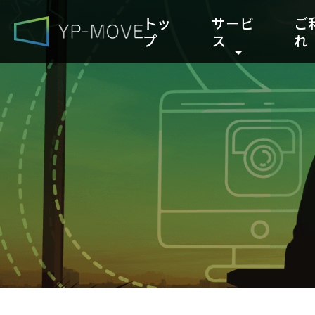
トッ
サービ
ご
プ
ス
れ