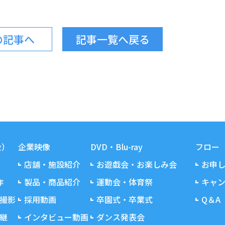
の記事へ
記事一覧へ戻る
金）
企業映像
DVD・Blu-ray
フロー
店舗・施設紹介
お遊戯会・お楽しみ会
お申
作
製品・商品紹介
運動会・体育祭
キャ
撮影
採用動画
卒園式・卒業式
Q＆A
継
インタビュー動画
ダンス発表会