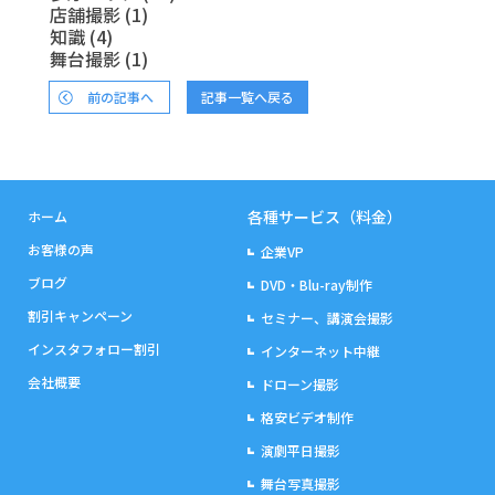
店舗撮影
(1)
知識
(4)
舞台撮影
(1)
前の記事へ
記事一覧へ戻る
各種サービス（料金）
ホーム
お客様の声
企業VP
ブログ
DVD・Blu-ray制作
割引キャンペーン
セミナー、講演会撮影
インスタフォロー割引
インターネット中継
会社概要
ドローン撮影
格安ビデオ制作
演劇平日撮影
舞台写真撮影