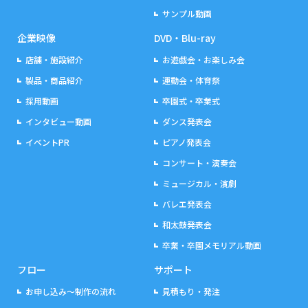
サンプル動画
企業映像
DVD・Blu-ray
店舗・施設紹介
お遊戯会・お楽しみ会
製品・商品紹介
運動会・体育祭
採用動画
卒園式・卒業式
インタビュー動画
ダンス発表会
イベントPR
ピアノ発表会
コンサート・演奏会
ミュージカル・演劇
バレエ発表会
和太鼓発表会
卒業・卒園メモリアル動画
フロー
サポート
お申し込み～制作の流れ
見積もり・発注