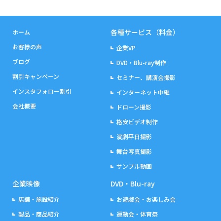
各種サービス（料金）
ホーム
お客様の声
企業VP
ブログ
DVD・Blu-ray制作
割引キャンペーン
セミナー、講演会撮影
インスタフォロー割引
インターネット中継
会社概要
ドローン撮影
格安ビデオ制作
演劇平日撮影
舞台写真撮影
サンプル動画
企業映像
DVD・Blu-ray
店舗・施設紹介
お遊戯会・お楽しみ会
製品・商品紹介
運動会・体育祭