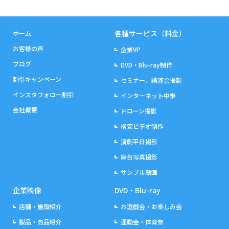
各種サービス（料金）
ホーム
お客様の声
企業VP
ブログ
DVD・Blu-ray制作
割引キャンペーン
セミナー、講演会撮影
インスタフォロー割引
インターネット中継
会社概要
ドローン撮影
格安ビデオ制作
演劇平日撮影
舞台写真撮影
サンプル動画
企業映像
DVD・Blu-ray
店舗・施設紹介
お遊戯会・お楽しみ会
製品・商品紹介
運動会・体育祭