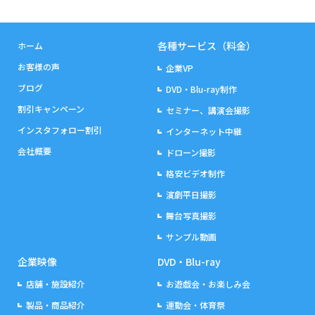
各種サービス（料金）
ホーム
お客様の声
企業VP
ブログ
DVD・Blu-ray制作
割引キャンペーン
セミナー、講演会撮影
インスタフォロー割引
インターネット中継
会社概要
ドローン撮影
格安ビデオ制作
演劇平日撮影
舞台写真撮影
サンプル動画
企業映像
DVD・Blu-ray
店舗・施設紹介
お遊戯会・お楽しみ会
製品・商品紹介
運動会・体育祭