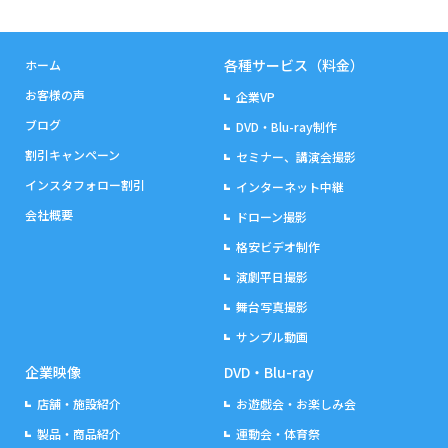
各種サービス（料金）
ホーム
お客様の声
企業VP
ブログ
DVD・Blu-ray制作
割引キャンペーン
セミナー、講演会撮影
インスタフォロー割引
インターネット中継
会社概要
ドローン撮影
格安ビデオ制作
演劇平日撮影
舞台写真撮影
サンプル動画
企業映像
DVD・Blu-ray
店舗・施設紹介
お遊戯会・お楽しみ会
製品・商品紹介
運動会・体育祭