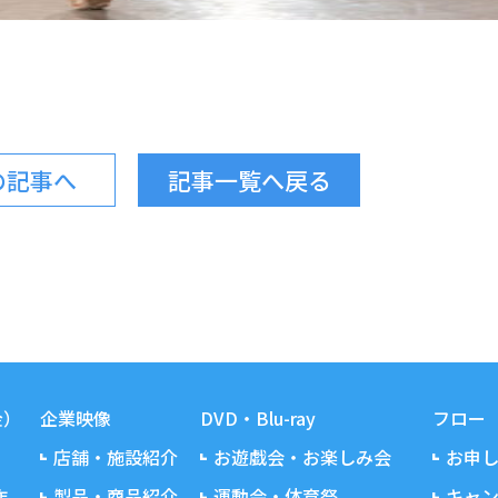
の記事へ
記事一覧へ戻る
金）
企業映像
DVD・Blu-ray
フロー
店舗・施設紹介
お遊戯会・お楽しみ会
お申
作
製品・商品紹介
運動会・体育祭
キャ