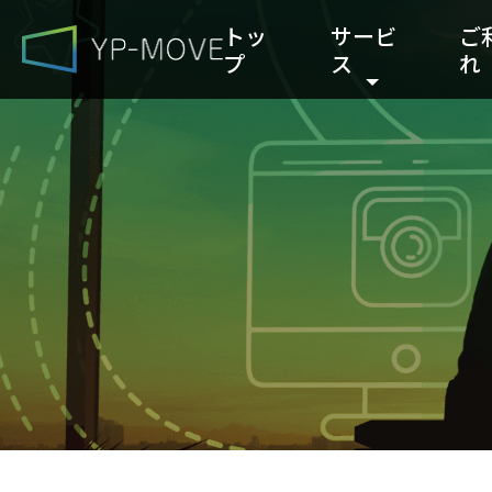
トッ
サービ
ご
プ
ス
れ