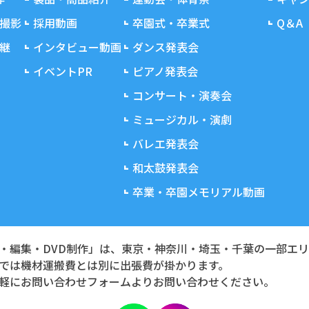
撮影
採用動画
卒園式・卒業式
Q＆A
継
インタビュー動画
ダンス発表会
イベントPR
ピアノ発表会
コンサート・演奏会
ミュージカル・演劇
バレエ発表会
和太鼓発表会
卒業・卒園メモリアル動画
・編集・DVD制作」は、東京・神奈川・埼玉・千葉の一部エ
では機材運搬費とは別に出張費が掛かります。
軽にお問い合わせフォームよりお問い合わせください。