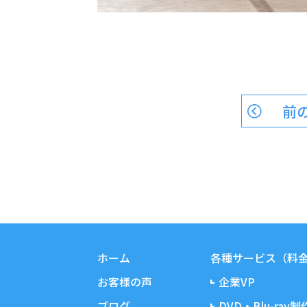
前
ホーム
各種サービス（料
お客様の声
企業VP
ブログ
DVD・Blu-ray制