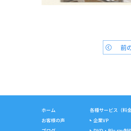
前
ホーム
各種サービス（料
お客様の声
企業VP
ブログ
DVD・Blu-ray制