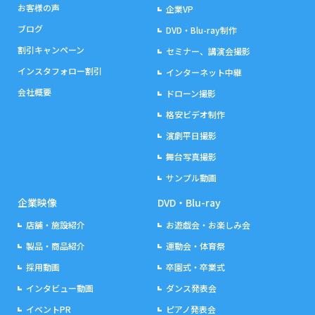
お客様の声
企業VP
ブログ
DVD・Blu-ray制作
割引キャンペーン
セミナー、講演会撮影
インスタフォロー割引
インターネット中継
会社概要
ドローン撮影
格安ビデオ制作
演劇平日撮影
舞台写真撮影
サンプル動画
企業映像
DVD・Blu-ray
店舗・施設紹介
お遊戯会・お楽しみ会
製品・商品紹介
運動会・体育祭
採用動画
卒園式・卒業式
インタビュー動画
ダンス発表会
イベントPR
ピアノ発表会