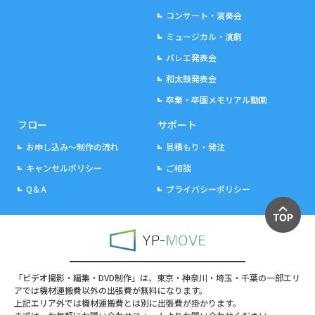
コンサート・演奏会
ミュージカル・演劇
バレエ発表会
和太鼓発表会
卒業・卒園メモリアル動画
フロー
サポート
お申し込み～制作の流れ
見積もり・発注
キャンセルポリシー
ご相談
Q＆A
プライバシーポリシー
「ビデオ撮影・編集・DVD制作」は、東京・神奈川・埼玉・千葉の一部エリ
アでは機材運搬費以外の出張費が無料になります。
上記エリア外では機材運搬費とは別に出張費が掛かります。