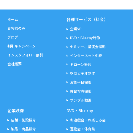
各種サービス（料金）
ホーム
お客様の声
企業VP
ブログ
DVD・Blu-ray制作
割引キャンペーン
セミナー、講演会撮影
インスタフォロー割引
インターネット中継
会社概要
ドローン撮影
格安ビデオ制作
演劇平日撮影
舞台写真撮影
サンプル動画
企業映像
DVD・Blu-ray
店舗・施設紹介
お遊戯会・お楽しみ会
製品・商品紹介
運動会・体育祭