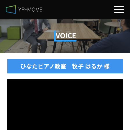
VOICE
ひなたピアノ教室 牧子 はるか 様