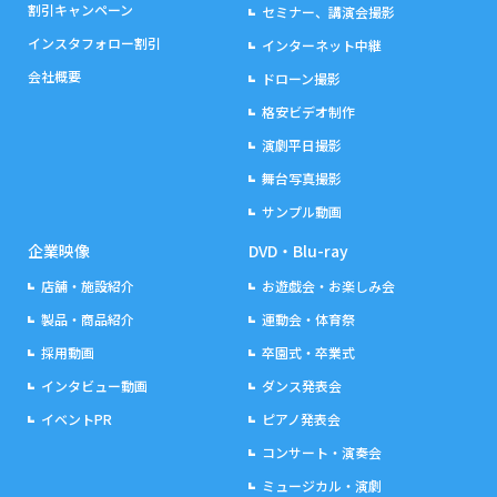
割引キャンペーン
セミナー、講演会撮影
インスタフォロー割引
インターネット中継
会社概要
ドローン撮影
格安ビデオ制作
演劇平日撮影
舞台写真撮影
サンプル動画
企業映像
DVD・Blu-ray
店舗・施設紹介
お遊戯会・お楽しみ会
製品・商品紹介
運動会・体育祭
採用動画
卒園式・卒業式
インタビュー動画
ダンス発表会
イベントPR
ピアノ発表会
コンサート・演奏会
ミュージカル・演劇