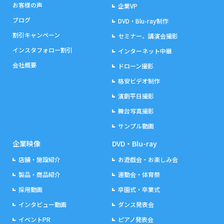
お客様の声
企業VP
ブログ
DVD・Blu-ray制作
割引キャンペーン
セミナー、講演会撮影
インスタフォロー割引
インターネット中継
会社概要
ドローン撮影
格安ビデオ制作
演劇平日撮影
舞台写真撮影
サンプル動画
企業映像
DVD・Blu-ray
店舗・施設紹介
お遊戯会・お楽しみ会
製品・商品紹介
運動会・体育祭
採用動画
卒園式・卒業式
インタビュー動画
ダンス発表会
イベントPR
ピアノ発表会