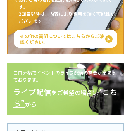
す。
2回目以降は、内容により費用を頂く可能性が
ございます。
その他の質問についてはこちらからご確
認ください。
コロナ禍でイベントのライブ配信の需要が高まっ
ております。
ライブ配信
“こち
をご希望の場合は
ら”
から