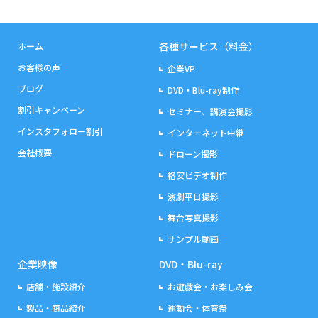
各種サービス（料金）
ホーム
お客様の声
企業VP
ブログ
DVD・Blu-ray制作
割引キャンペーン
セミナー、講演会撮影
インスタフォロー割引
インターネット中継
会社概要
ドローン撮影
格安ビデオ制作
演劇平日撮影
舞台写真撮影
サンプル動画
企業映像
DVD・Blu-ray
店舗・施設紹介
お遊戯会・お楽しみ会
製品・商品紹介
運動会・体育祭