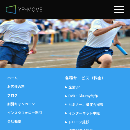
各種サービス（料金）
ホーム
お客様の声
企業VP
ブログ
DVD・Blu-ray制作
割引キャンペーン
セミナー、講演会撮影
インスタフォロー割引
インターネット中継
会社概要
ドローン撮影