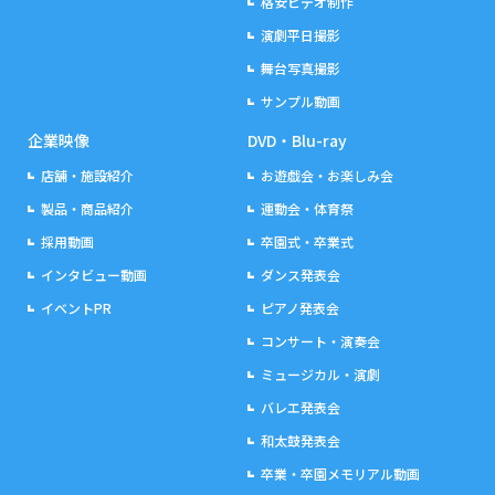
格安ビデオ制作
演劇平日撮影
舞台写真撮影
サンプル動画
企業映像
DVD・Blu-ray
店舗・施設紹介
お遊戯会・お楽しみ会
製品・商品紹介
運動会・体育祭
採用動画
卒園式・卒業式
インタビュー動画
ダンス発表会
イベントPR
ピアノ発表会
コンサート・演奏会
ミュージカル・演劇
バレエ発表会
和太鼓発表会
卒業・卒園メモリアル動画